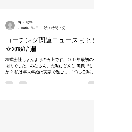
石上 和平
2018年1月8日
読了時間: 5分
コーチング関連ニュースまとめ
☆2018/1/1週
株式会社ちょんまげの石上です。 2018年最初の一
週間でした。みなさん、先週はどんな1週間でした
か？ 私は年末年始は実家で過ごし、1/2に横浜に戻
ってきました。 1/3は経営指針の仲間と小田原で新
年会、万葉の湯でお風呂に入って 呑んだくれてし
まいました。。...