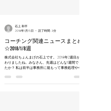
石上 和平
2018年1月15日
読了時間: 3分
コーチング関連ニュースまとめ
☆2018/1/8週
株式会社ちょんまげの石上です。 2018年2週目が終
わりましたね。みなさん、先週はどんな1週間でし
たか？ 私は前半は事務所に籠もって事務処理や今
年の戦略を考えていました。 今年も面白いこと
色々やりたいなぁなんて考えています^ ^ またどこ
かでお話しますね！...