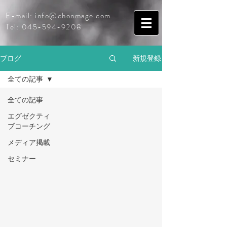
E-mail:
info@chonmage.com
Tel:
045-594-9208
ブログ
新規登録
全ての記事
全ての記事
エグゼクティ
ブコーチング
メディア掲載
セミナー