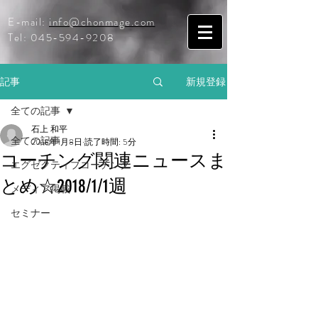
E-mail:
info@chonmage.com
Tel:
045-594-9208
記事
新規登録
全ての記事
石上 和平
全ての記事
2018年1月8日
読了時間: 5分
コーチング関連ニュースま
エグゼクティブコーチング
とめ☆2018/1/1週
メディア掲載
セミナー