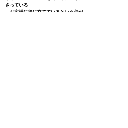
さっている
　お客様に役に立てているという点が
大きい気がしますね。
　「社員とその仕事の影響を受ける
人々とをつなぐ」というアプローチは
　すごく重要ですね。」
─━─━─━─━─━─━─━─━─━─━─
━─━─━─━─━─━─━─
＜ シェア大歓迎です！ ＞
「コーチングに興味がある！」「組織