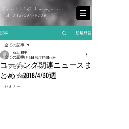
E-mail:
info@chonmage.com
Tel:
045-594-9208
記事
新規登録
全ての記事
石上 和平
全ての記事
2018年5月8日
読了時間: 4分
コーチング関連ニュースま
エグゼクティブコーチング
とめ☆2018/4/30週
メディア掲載
セミナー