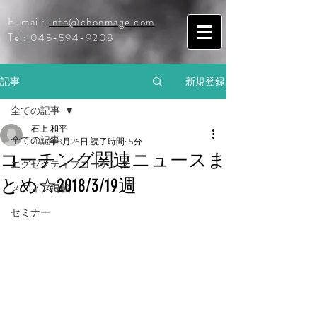
E-mail:
info@chonmage.com
Tel:
045-594-9208
記事
新規登録
全ての記事
石上 和平
全ての記事
2018年3月26日
読了時間: 5分
コーチング関連ニュースま
エグゼクティブコーチング
とめ☆2018/3/19週
メディア掲載
セミナー