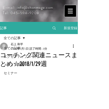
E-mail:
info@chonmage.com
Tel:
045-594-9208
記事
新規登録
全ての記事
石上 和平
全ての記事
2018年2月5日
読了時間: 4分
コーチング関連ニュースま
エグゼクティブコーチング
とめ☆2018/1/29週
メディア掲載
セミナー